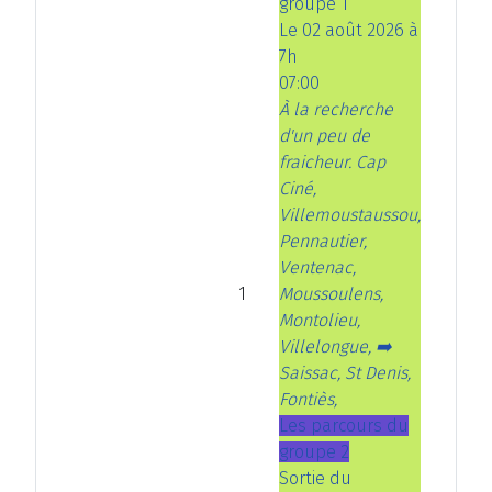
groupe 1
c
é
v
a
Le 02 août 2026 à
é
d
a
n
7h
d
e
n
t
07:00
e
n
t
À la recherche
n
t
e
d'un peu de
t
fraicheur. Cap
e
Ciné,
Villemoustaussou,
Pennautier,
Ventenac,
1
Moussoulens,
Montolieu,
Villelongue, ➡️
Saissac, St Denis,
Fontiès,
Les parcours du
groupe 2
Sortie du