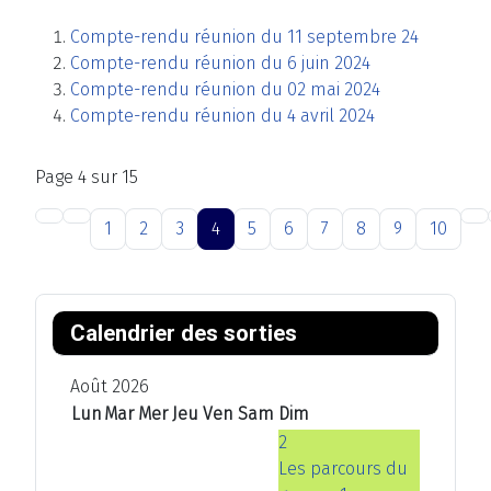
Compte-rendu réunion du 11 septembre 24
Compte-rendu réunion du 6 juin 2024
Compte-rendu réunion du 02 mai 2024
Compte-rendu réunion du 4 avril 2024
Page 4 sur 15
1
2
3
4
5
6
7
8
9
10
A
M
A
M
n
o
n
o
Calendrier des sorties
n
i
n
i
é
s
é
s
Août 2026
e
p
e
s
Lun
Mar
Mer
Jeu
Ven
Sam
Dim
p
r
s
u
2
r
é
u
i
Les parcours du
é
c
i
v