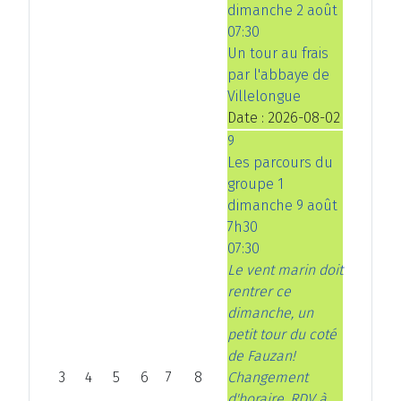
dimanche 2 août
07:30
Un tour au frais
par l'abbaye de
Villelongue
Date :
2026-08-02
9
Les parcours du
groupe 1
dimanche 9 août
7h30
07:30
Le vent marin doit
rentrer ce
dimanche, un
petit tour du coté
de Fauzan!
3
4
5
6
7
8
Changement
d'horaire. RDV à