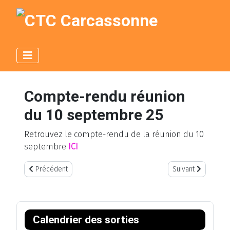
Compte-rendu réunion
du 10 septembre 25
Retrouvez le compte-rendu de la réunion du 10
septembre
ICI
Article précédent : Compte-rendu réunion du 2 octobre 25
Article suivant : 
Précédent
Suivant
A
M
A
M
n
o
n
o
Calendrier des sorties
n
i
n
i