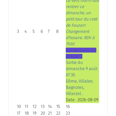
Le vent marin doit
rentrer ce
dimanche, un
petit tour du coté
de Fauzan!
3
4
5
6
7
8
Changement
d'horaire. RDV à
7h30
Les parcours du
groupe 2
Sortie du
dimanche 9 août
07:30
Dôme, Villalier,
Bagnoles,
Villarzel...
Date :
2026-08-09
10
11
12
13
14
15
16
17
18
19
20
21
22
23