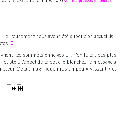
evions pas être loin des 300 !
Voir les preuves en photos
.
 1. Heureusement nous avons été super bien accueillis
hotos
ICI
.
rions les sommets enneigés ... il n'en fallait pas plus
 résisté à l'appel de la poudre blanche... le message à
ompteur. C’était magnifique mais un peu « glissant » et