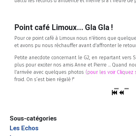
battu les records d’affluence et même si à l’heure de p
Point café Limoux... Gla Gla !
Pour ce point café à Limoux nous n'étions que quelques
et avons pu nous réchauffer avant d'affronter le retou
Petite anecdote concernant le G2, en repartant vers St
plus pour exciter nos amis Anne et Pierre ... Quand no
l'arrivée avec quelques photos
(pour les voir Cliquez 
froid. On s’est bien régalé !"
Sous-catégories
Les Echos