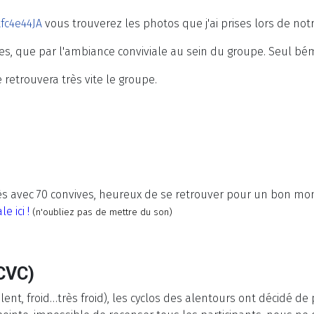
fc4e44JA
vous trouverez les photos que j'ai prises lors de not
es, que par l'ambiance conviviale au sein du groupe. Seul bém
 retrouvera très vite le groupe.
s avec 70 convives, heureux de se retrouver pour un bon mom
e ici !
(n'oubliez pas de mettre du son)
CVC)
olent, froid…très froid), les cyclos des alentours ont décidé d