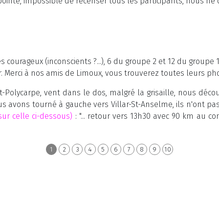
ointe, impossible de recenser tous les participants, nous ne d
 courageux (inconscients ?...), 6 du groupe 2 et 12 du groupe
r. Merci à nos amis de Limoux, vous trouverez toutes leurs p
-Polycarpe, vent dans le dos, malgré la grisaille, nous découv
us avons tourné à gauche vers Villar-St-Anselme, ils n'ont pas
sur celle ci-dessous)
: "... retour vers 13h30 avec 90 km au c
1
2
3
4
5
6
7
8
9
10