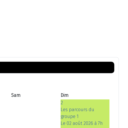
Sam
Dim
2
Les parcours du
groupe 1
Le 02 août 2026 à 7h