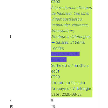
07:00
À la recherche d'un peu
de fraicheur. Cap Ciné,
Villemoustaussou,
Pennautier, Ventenac,
Moussoulens,
1
Montolieu, Villelongue,
➡️ Saissac, St Denis,
Fontiès,
Les parcours du
groupe 2
Sortie du dimanche 2
août
07:30
Un tour au frais par
l'abbaye de Villelongue
Date :
2026-08-02
8
9
15
16