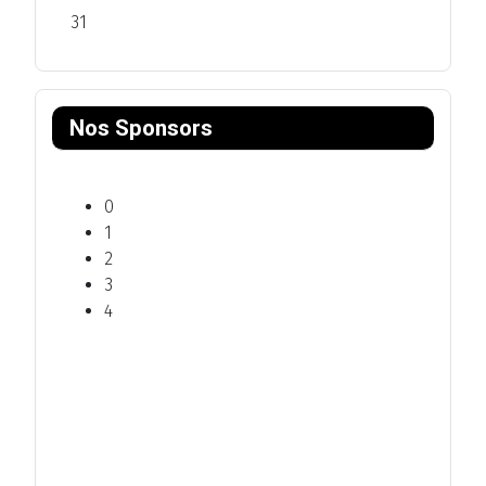
31
Nos Sponsors
0
1
2
3
4