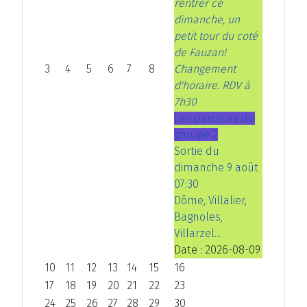
rentrer ce
dimanche, un
petit tour du coté
de Fauzan!
3
4
5
6
7
8
Changement
d'horaire. RDV à
7h30
Les parcours du
groupe 2
Sortie du
dimanche 9 août
07:30
Dôme, Villalier,
Bagnoles,
Villarzel...
Date :
2026-08-09
10
11
12
13
14
15
16
17
18
19
20
21
22
23
24
25
26
27
28
29
30