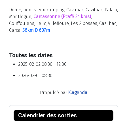
Dôme, pont vieux, camping, Cavanac, Cazilhac, Palaja,
Montlegun,
Carcassonne (Pcafé 24 kms)
,
Couffoulens, Leuc, Villefloure, Les 2 bosses, Cazilhac,
Carca.
56km D 607m
Toutes les dates
2025-02-02
08:30 - 12:00
2026-02-01
08:30
Propulsé par
iCagenda
A
M
A
M
n
o
n
o
Calendrier des sorties
n
i
n
i
é
s
é
s