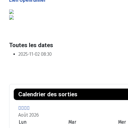
Toutes les dates
2025-11-02
08:30
A
M
A
M
n
o
n
o
Calendrier des sorties
n
i
n
i
é
s
é
s
e
p
e
s
Août 2026
p
r
s
u
Lun
Mar
Mer
r
é
u
i